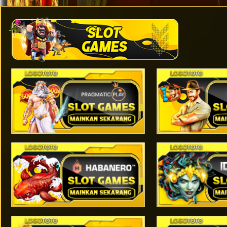
13:06:59