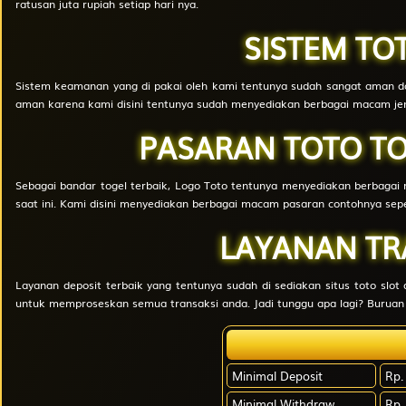
ratusan juta rupiah setiap hari nya.
SISTEM TO
Sistem keamanan yang di pakai oleh kami tentunya sudah sangat aman da
aman karena kami disini tentunya sudah menyediakan berbagai macam jen
PASARAN TOTO TO
Sebagai bandar togel terbaik, Logo Toto tentunya menyediakan berbagai m
saat ini. Kami disini menyediakan berbagai macam pasaran contohnya sepe
LAYANAN TRA
Layanan deposit terbaik yang tentunya sudah di sediakan situs toto slo
untuk memproseskan semua transaksi anda. Jadi tunggu apa lagi? Burua
Minimal Deposit
Rp.
Minimal Withdraw
Rp.